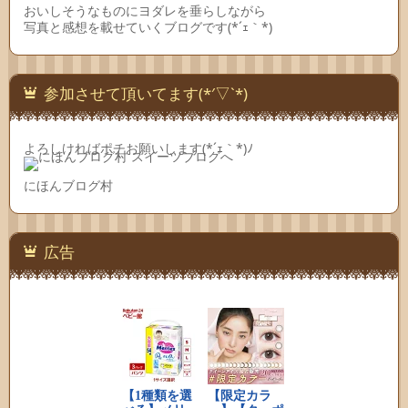
おいしそうなものにヨダレを垂らしながら
写真と感想を載せていくブログです(*´ｪ｀*)
参加させて頂いてます(*′▽`*)
よろしければポチお願いします(*´ｪ｀*)ﾉ
にほんブログ村
広告