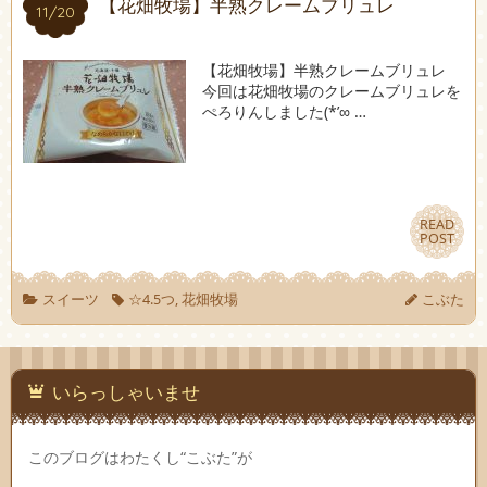
【花畑牧場】半熟クレームブリュレ
11/20
11/20
【花畑牧場】半熟クレームブリュレ
今回は花畑牧場のクレームブリュレを
ぺろりんしました(*’∞ …
READ
READ
POST
POST
スイーツ
☆4.5つ
,
花畑牧場
こぶた
いらっしゃいませ
このブログはわたくし“こぶた”が