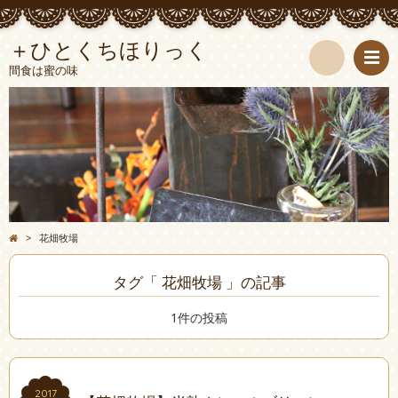
＋ひとくちほりっく
間食は蜜の味
検
索
>
花畑牧場
タグ「 花畑牧場 」の記事
1件の投稿
2017
2017